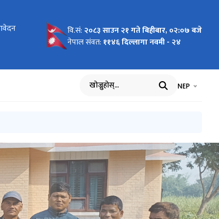
न
आवेदन
न
क महिने
रुको लागि
वि.सं:
२०८३ साउन २१ गते बिहीबार, ०२:०७ बजे
सम्बन्धी
नेपाल संवत:
११४६ दिल्लागा नवमी - २४
भाषा चयन गर्नुह
भाषा प
NEP
खोज्नुहोस्
ी सूचना