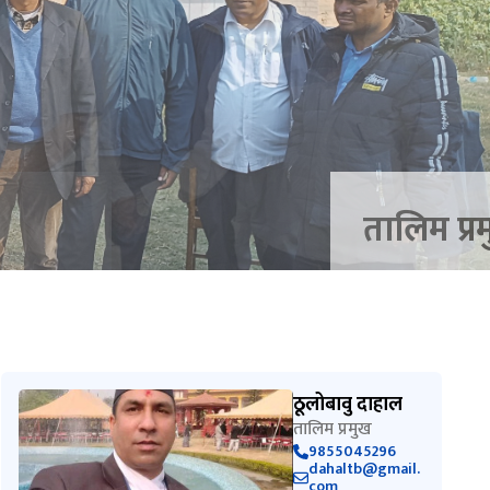
ठूलोबावु दाहाल
तालिम प्रमुख
9855045296
dahaltb@gmail.
com